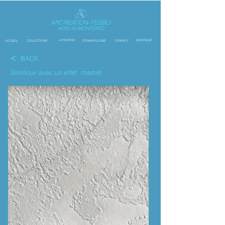
ARCREATION-TESSILI
ADELIN MONTEIRO
A PROPOS
BOUTIQUE
ACCUEIL
COLLECTIONS
ÉCHANTILLIONS
CONTACT
<
BACK
Similicuir avec un effet marbré