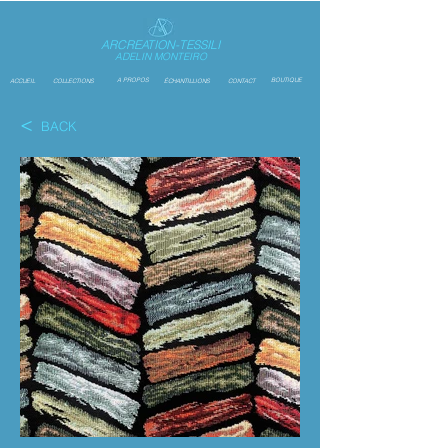
ARCREATION-TESSILI
ADELIN MONTEIRO
A PROPOS
BOUTIQUE
ACCUEIL
COLLECTIONS
ÉCHANTILLIONS
CONTACT
<
BACK