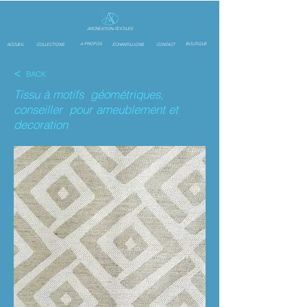
ARCREATION-TEXTILES
A PROPOS
BOUTIQUE
ACCUEIL
COLLECTIONS
ÉCHANTILLIONS
CONTACT
<
BACK
Tissu à motifs géométriques,
conseiller pour ameublement et
decoration