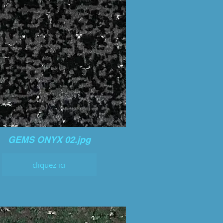
GEMS ONYX 02.jpg
cliquez ici