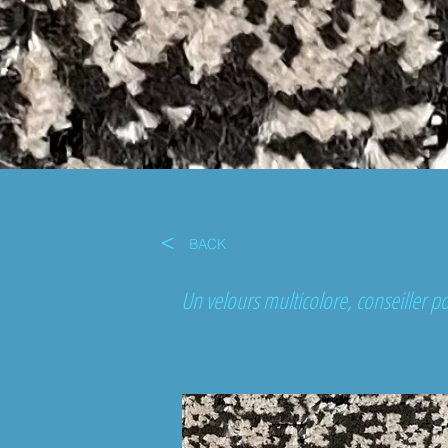
<
BACK
Un velours multicolore, conseiller