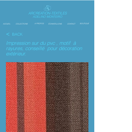
ARCREATION-TEXTILES
ADELINO MONTEIRO
A PROPOS
BOUTIQUE
ACCUEIL
COLLECTIONS
ÉCHANTILLIONS
CONTACT
<
BACK
Impression sur du pvc , motif à
rayures, conseillé pour décoration
extérieur.