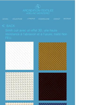
ARCREATION-TEXTILES
ADELINO MONTEIRO
A PROPOS
BOUTIQUE
ACCUEIL
COLLECTIONS
ÉCHANTILLIONS
CONTACT
<
BACK
Simili cuir avec un effet 3D,
une haute
résistance à l'abrasion et à l'usure, traité Non
FEU.