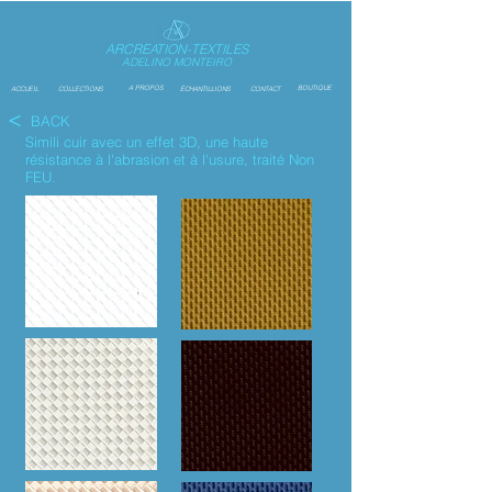
ARCREATION-TEXTILES
ADELINO MONTEIRO
A PROPOS
BOUTIQUE
ACCUEIL
COLLECTIONS
ÉCHANTILLIONS
CONTACT
<
BACK
Simili cuir avec un effet 3D,
une haute
résistance à l'abrasion et à l'usure, traité Non
FEU.