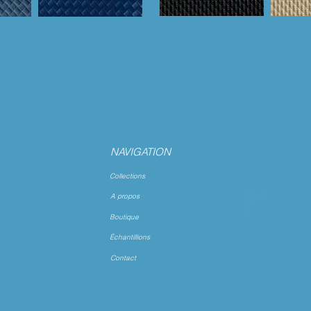
NAVIGATION
Collections
A propos
Boutique
Échantillions
Contact