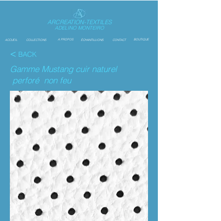
ARCREATION-TEXTILES
ADELINO MONTEIRO
A PROPOS
BOUTIQUE
ACCUEIL
COLLECTIONS
ÉCHANTILLIONS
CONTACT
<
BACK
Gamme Mustang cuir naturel
perforé non feu