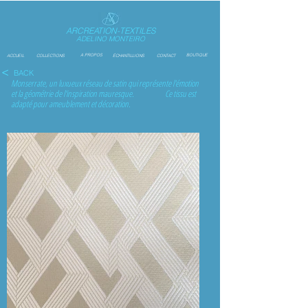
ARCREATION-TEXTILES
ADELINO MONTEIRO
A PROPOS
BOUTIQUE
ACCUEIL
COLLECTIONS
ÉCHANTILLIONS
CONTACT
<
BACK
Monserrate, un luxueux réseau de satin qui représente l'émotion
et la géométrie de l'inspiration mauresque. Ce tissu est
adapté pour ameublement et décoration.