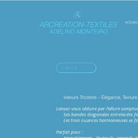
ARCREATION-TEXTILES
ACCUEIL
ADELINO MONTEIRO
< BACK
Velours Tricolore – Élégance, Texture 
Laissez-vous séduire par l’allure somptu
Ses bandes diagonales entrelacées form
Les trois nuances harmonieuses se fond
Parfait pour :
Ameublement – fauteuils, canapés, têt