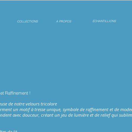
ÉCHANTILLIONS
COLLECTIONS
A PROPOS
et Raffinement !
euse de notre velours tricolore
ent un motif à tresse unique, symbole de raffinement et de moder
ent avec douceur, créant un jeu de lumière et de relief qui subli
es de lit…