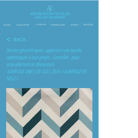
ARCREATION-TEXTILES
ADELINO MONTEIRO
A PROPOS
BOUTIQUE
ACCUEIL
COLLECTIONS
ÉCHANTILLIONS
CONTACT
<
BACK
Dessins géométriques, apportant une touche
sophistiquée à tout projet . Conseiller pour
ameublement et décoration.
-IGNIFUGE UNES EN 1021:2014-1-IGNIFUGE BS
5852-1