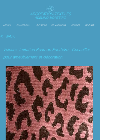
ARCREATION-TEXTILES
ADELINO MONTEIRO
A PROPOS
BOUTIQUE
ACCUEIL
COLLECTIONS
ÉCHANTILLIONS
CONTACT
<
BACK
Velours Imitation Peau de Panthère . Conseiller
pour ameublement et décoration.