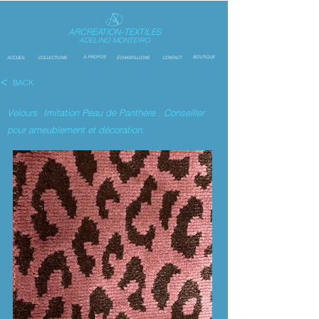
ARCREATION-TEXTILES
ADELINO MONTEIRO
A PROPOS
BOUTIQUE
ACCUEIL
COLLECTIONS
ÉCHANTILLIONS
CONTACT
<
BACK
Velours Imitation Peau de Panthère . Conseiller
pour ameublement et décoration.