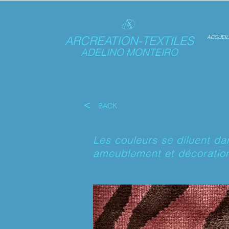
ARCREATION-TEXTILES
ACCUEIL
ADELINO MONTEIRO
<
BACK
Les couleurs se diluent da
ameublement et décoratio