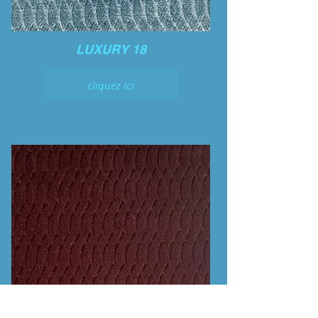
LUXURY 18
cliquez ici