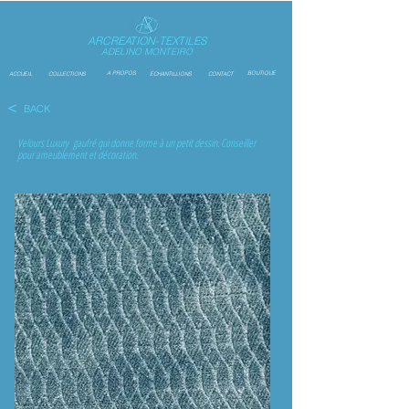
ARCREATION-TEXTILES
ADELINO MONTEIRO
A PROPOS
BOUTIQUE
ACCUEIL
COLLECTIONS
ÉCHANTILLIONS
CONTACT
<
BACK
Velours Luxury gaufré qui donne forme à un petit dessin. Conseiller
pour ameublement et décoration.