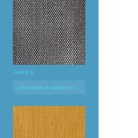
RAINBOW 86
DECOUVRIR LA GAMME DE COULEURS