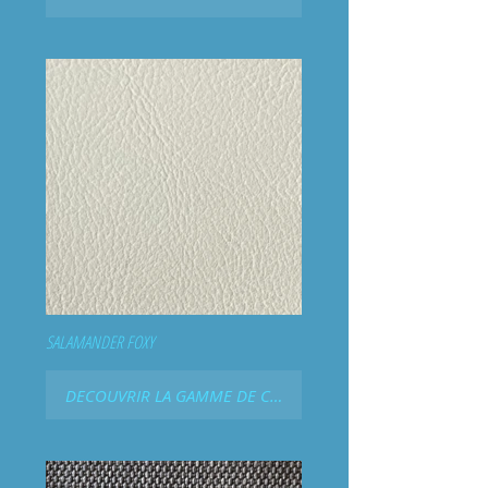
SALAMANDER FOXY
DECOUVRIR LA GAMME DE COULEURS