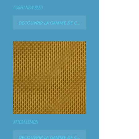
CORFU NEW BLEU
DECOUVRIR LA GAMME DE COULEURS
ATTOM LEMON
DECOUVRIR LA GAMME DE COULEURS