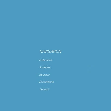
NAVIGATION
Collections
A propos
Boutique
Échantillions
Contact