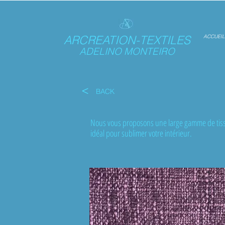
ARCREATION-TEXTILES
ACCUEIL
ADELINO MONTEIRO
<
BACK
Nous vous proposons une large gamme de tissus 
idéal pour sublimer votre intérieur.