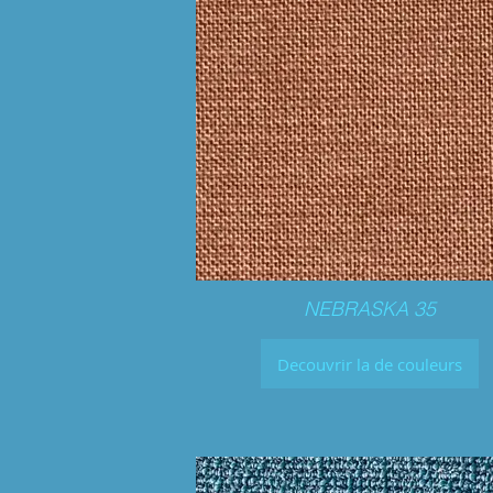
NEBRASKA 35
Decouvrir la de couleurs