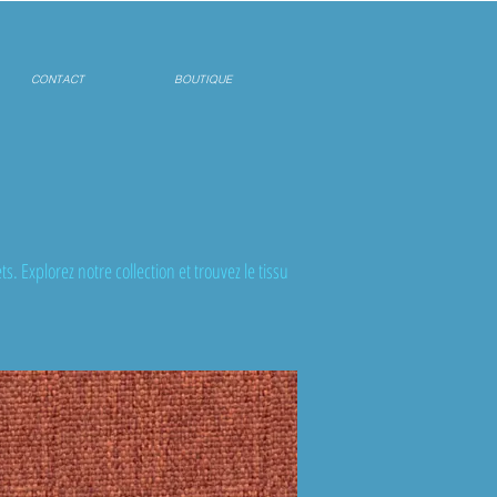
CONTACT
BOUTIQUE
Explorez notre collection et trouvez le tissu