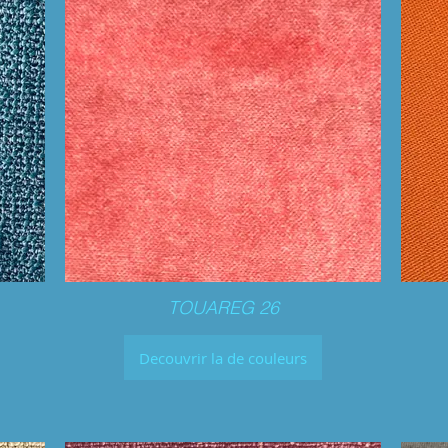
TOUAREG 26
Decouvrir la de couleurs