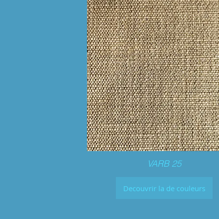
VARB 25
Decouvrir la de couleurs