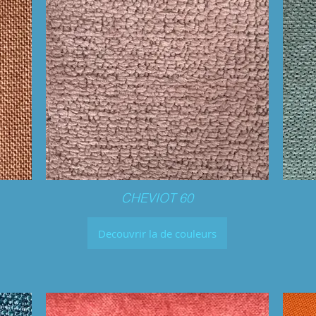
CHEVIOT 60
Decouvrir la de couleurs