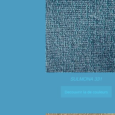
SULMONA 331
Decouvrir la de couleurs