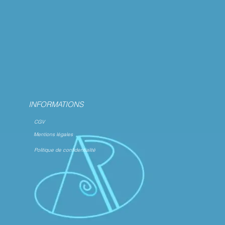
INFORMATIONS
CGV
Mentions légales
Politique de confidentialité