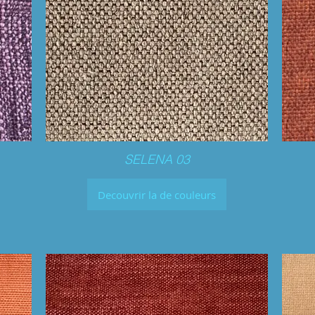
SELENA 03
Decouvrir la de couleurs