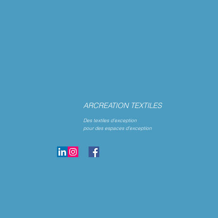
ARCREATION TEXTILES
Des textiles d’exception
pour des espaces d’exception