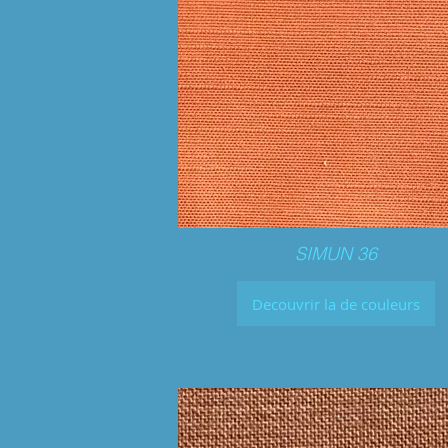
SIMUN 36
Decouvrir la de couleurs