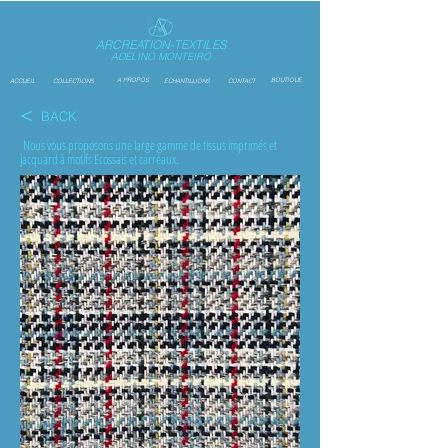
ARCREATION-TEXTILES
ADELINO MONTEIRO
A PROPOS
BOUTIQUE
ACCUEIL
COLLECTIONS
ÉCHANTILLIONS
CONTACT
<
BACK
Nous vous proposons une large gamme de tissus imprimés et
jacquard à motifs Ecossais et carreaux.