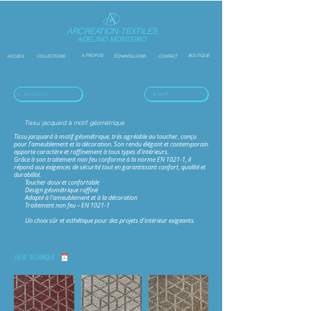
ARCREATION-TEXTILES
ADELINO MONTEIRO
A PROPOS
BOUTIQUE
ACCUEIL
COLLECTIONS
ÉCHANTILLIONS
CONTACT
< ACCUEIL
SHOP
Tissu jacquard à motif géométrique
Tissu jacquard à motif géométrique, très agréable au toucher, conçu
pour l’ameublement et la décoration. Son rendu élégant et contemporain
apporte caractère et raffinement à tous types d’intérieurs.
Grâce à son traitement non feu conforme à la norme EN 1021-1, il
répond aux exigences de sécurité tout en garantissant confort, qualité et
durabilité.
Toucher doux et confortable
Design géométrique raffiné
Adapté à l’ameublement et à la décoration
Traitement non feu – EN 1021-1
Un choix sûr et esthétique pour des projets d’intérieur exigeants.
FICHE TECHNIQUE