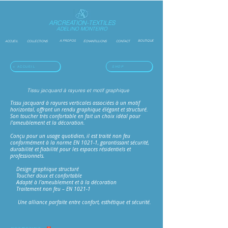
ARCREATION-TEXTILES
ADELINO MONTEIRO
A PROPOS
BOUTIQUE
ACCUEIL
COLLECTIONS
ÉCHANTILLIONS
CONTACT
< ACCUEIL
SHOP
Tissu jacquard à rayures et motif graphique
Tissu jacquard à rayures verticales associées à un motif
horizontal, offrant un rendu graphique élégant et structuré.
Son toucher très confortable en fait un choix idéal pour
l’ameublement et la décoration.
Conçu pour un usage quotidien, il est traité non feu
conformément à la norme EN 1021-1, garantissant sécurité,
durabilité et fiabilité pour les espaces résidentiels et
professionnels.
Design graphique structuré
Toucher doux et confortable
Adapté à l’ameublement et à la décoration
Traitement non feu – EN 1021-1
Une alliance parfaite entre confort, esthétique et sécurité.